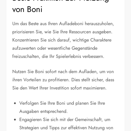
von Boni
Um das Beste aus Ihren Aufladeboni herauszuholen,
priorisieren Sie, wie Sie Ihre Ressourcen ausgeben.
Konzentrieren Sie sich darauf, wichtige Charaktere
aufzuwerten oder wesentliche Gegenstände
freizuschalten, die Ihr Spielerlebnis verbessern.
Nutzen Sie Boni sofort nach dem Aufladen, um von
ihren Vorteilen zu profitieren. Dies stellt sicher, dass
Sie den Wert Ihrer Investition sofort maximieren.
Verfolgen Sie Ihre Boni und planen Sie Ihre
Ausgaben entsprechend.
Engagieren Sie sich mit der Gemeinschaft, um
Strategien und Tipps zur effektiven Nutzung von