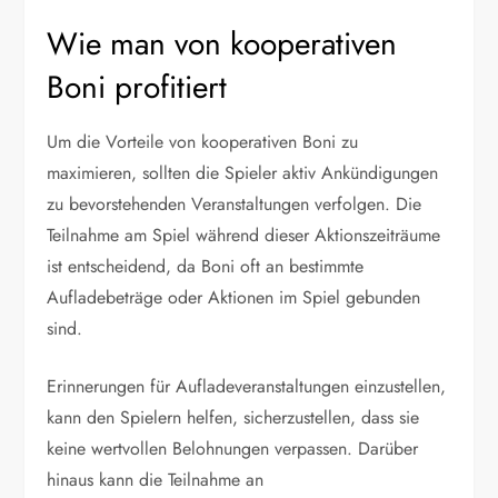
Wie man von kooperativen
Boni profitiert
Um die Vorteile von kooperativen Boni zu
maximieren, sollten die Spieler aktiv Ankündigungen
zu bevorstehenden Veranstaltungen verfolgen. Die
Teilnahme am Spiel während dieser Aktionszeiträume
ist entscheidend, da Boni oft an bestimmte
Aufladebeträge oder Aktionen im Spiel gebunden
sind.
Erinnerungen für Aufladeveranstaltungen einzustellen,
kann den Spielern helfen, sicherzustellen, dass sie
keine wertvollen Belohnungen verpassen. Darüber
hinaus kann die Teilnahme an