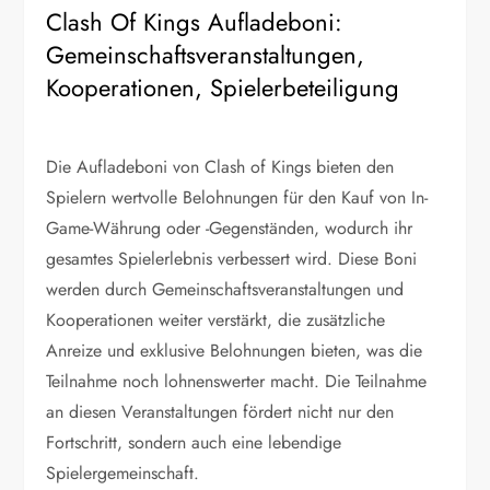
Clash Of Kings Aufladeboni:
Gemeinschaftsveranstaltungen,
Kooperationen, Spielerbeteiligung
Die Aufladeboni von Clash of Kings bieten den
Spielern wertvolle Belohnungen für den Kauf von In-
Game-Währung oder -Gegenständen, wodurch ihr
gesamtes Spielerlebnis verbessert wird. Diese Boni
werden durch Gemeinschaftsveranstaltungen und
Kooperationen weiter verstärkt, die zusätzliche
Anreize und exklusive Belohnungen bieten, was die
Teilnahme noch lohnenswerter macht. Die Teilnahme
an diesen Veranstaltungen fördert nicht nur den
Fortschritt, sondern auch eine lebendige
Spielergemeinschaft.