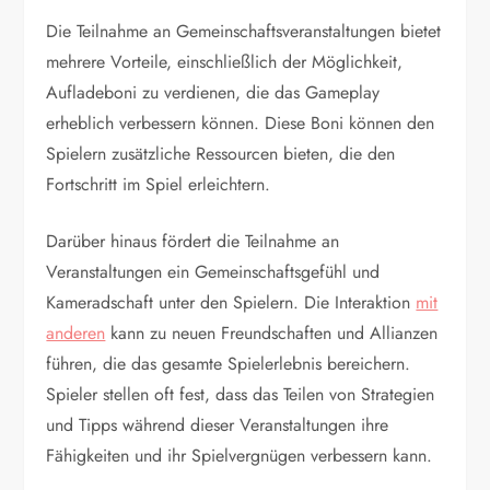
Die Teilnahme an Gemeinschaftsveranstaltungen bietet
mehrere Vorteile, einschließlich der Möglichkeit,
Aufladeboni zu verdienen, die das Gameplay
erheblich verbessern können. Diese Boni können den
Spielern zusätzliche Ressourcen bieten, die den
Fortschritt im Spiel erleichtern.
Darüber hinaus fördert die Teilnahme an
Veranstaltungen ein Gemeinschaftsgefühl und
Kameradschaft unter den Spielern. Die Interaktion
mit
anderen
kann zu neuen Freundschaften und Allianzen
führen, die das gesamte Spielerlebnis bereichern.
Spieler stellen oft fest, dass das Teilen von Strategien
und Tipps während dieser Veranstaltungen ihre
Fähigkeiten und ihr Spielvergnügen verbessern kann.