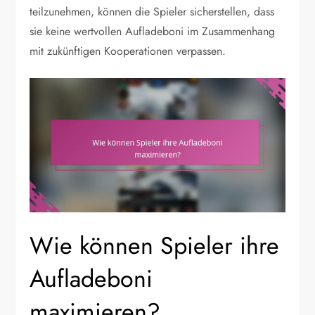
teilzunehmen, können die Spieler sicherstellen, dass
sie keine wertvollen Aufladeboni im Zusammenhang
mit zukünftigen Kooperationen verpassen.
Wie können Spieler ihre
Aufladeboni
maximieren?