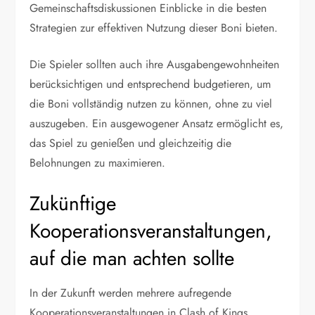
Gemeinschaftsdiskussionen Einblicke in die besten
Strategien zur effektiven Nutzung dieser Boni bieten.
Die Spieler sollten auch ihre Ausgabengewohnheiten
berücksichtigen und entsprechend budgetieren, um
die Boni vollständig nutzen zu können, ohne zu viel
auszugeben. Ein ausgewogener Ansatz ermöglicht es,
das Spiel zu genießen und gleichzeitig die
Belohnungen zu maximieren.
Zukünftige
Kooperationsveranstaltungen,
auf die man achten sollte
In der Zukunft werden mehrere aufregende
Kooperationsveranstaltungen in Clash of Kings