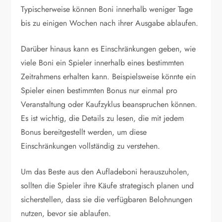
Typischerweise können Boni innerhalb weniger Tage
bis zu einigen Wochen nach ihrer Ausgabe ablaufen.
Darüber hinaus kann es Einschränkungen geben, wie
viele Boni ein Spieler innerhalb eines bestimmten
Zeitrahmens erhalten kann. Beispielsweise könnte ein
Spieler einen bestimmten Bonus nur einmal pro
Veranstaltung oder Kaufzyklus beanspruchen können.
Es ist wichtig, die Details zu lesen, die mit jedem
Bonus bereitgestellt werden, um diese
Einschränkungen vollständig zu verstehen.
Um das Beste aus den Aufladeboni herauszuholen,
sollten die Spieler ihre Käufe strategisch planen und
sicherstellen, dass sie die verfügbaren Belohnungen
nutzen, bevor sie ablaufen.