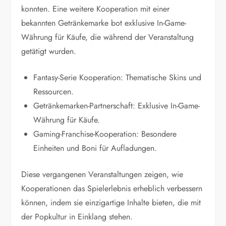
konnten. Eine weitere Kooperation mit einer
bekannten Getränkemarke bot exklusive In-Game-
Währung für Käufe, die während der Veranstaltung
getätigt wurden.
Fantasy-Serie Kooperation: Thematische Skins und
Ressourcen.
Getränkemarken-Partnerschaft: Exklusive In-Game-
Währung für Käufe.
Gaming-Franchise-Kooperation: Besondere
Einheiten und Boni für Aufladungen.
Diese vergangenen Veranstaltungen zeigen, wie
Kooperationen das Spielerlebnis erheblich verbessern
können, indem sie einzigartige Inhalte bieten, die mit
der Popkultur in Einklang stehen.