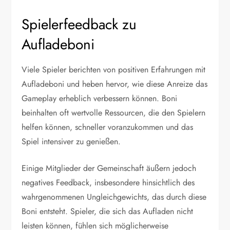
Spielerfeedback zu
Aufladeboni
Viele Spieler berichten von positiven Erfahrungen mit
Aufladeboni und heben hervor, wie diese Anreize das
Gameplay erheblich verbessern können. Boni
beinhalten oft wertvolle Ressourcen, die den Spielern
helfen können, schneller voranzukommen und das
Spiel intensiver zu genießen.
Einige Mitglieder der Gemeinschaft äußern jedoch
negatives Feedback, insbesondere hinsichtlich des
wahrgenommenen Ungleichgewichts, das durch diese
Boni entsteht. Spieler, die sich das Aufladen nicht
leisten können, fühlen sich möglicherweise