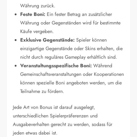
Währung zurück.
Feste Boni:
Ein fester Betrag an zusätzlicher
Währung oder Gegenständen wird für bestimmte
Käufe vergeben.
Exklusive Gegenstände:
Spieler können
einzigartige Gegenstände oder Skins erhalten, die
nicht durch reguläres Gameplay erhältlich sind.
Veranstaltungsspezifische Boni:
Während
Gemeinschaftsveranstaltungen oder Kooperationen
können spezielle Boni angeboten werden, um die
Teilnahme zu fördern.
Jede Art von Bonus ist darauf ausgelegt,
unterschiedlichen Spielerpräferenzen und
Ausgabeverhalten gerecht zu werden, sodass für
jeden etwas dabei ist.