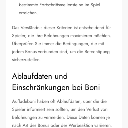
bestimmte Fortschrittsmeilensteine im Spiel
erreichen.
Das Verständnis dieser Kriterien ist entscheidend für
Spieler, die ihre Belohnungen maximieren möchten.
Überprüfen Sie immer die Bedingungen, die mit
jedem Bonus verbunden sind, um die Berechtigung
sicherzustellen.
Ablaufdaten und
Einschränkungen bei Boni
Aufladeboni haben oft Ablaufdaten, über die die
Spieler informiert sein sollten, um den Verlust von
Belohnungen zu vermeiden. Diese Daten können je
nach Art des Bonus oder der Werbeaktion variieren.