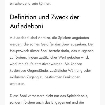
entscheidend sein können.
Definition und Zweck der
Aufladeboni
Aufladeboni sind Anreize, die Spielern angeboten
werden, die echtes Geld für das Spiel ausgeben. Der
Hauptzweck dieser Boni besteht darin, das Ausgeben
zu fördern, indem zusätzlicher Wert geboten wird,
wodurch Käufe attraktiver werden. Sie können
kostenlose Gegenstände, zusätzliche Währung oder
exklusiven Zugang zu bestimmten Funktionen
umfassen.
Diese Boni verbessern nicht nur das Spielerlebnis,
sondern fördern auch das Engagement und die