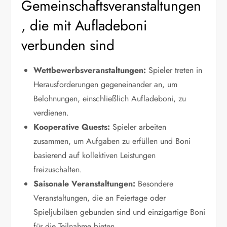
Gemeinschaftsveranstaltungen
, die mit Aufladeboni
verbunden sind
Wettbewerbsveranstaltungen:
Spieler treten in
Herausforderungen gegeneinander an, um
Belohnungen, einschließlich Aufladeboni, zu
verdienen.
Kooperative Quests:
Spieler arbeiten
zusammen, um Aufgaben zu erfüllen und Boni
basierend auf kollektiven Leistungen
freizuschalten.
Saisonale Veranstaltungen:
Besondere
Veranstaltungen, die an Feiertage oder
Spieljubiläen gebunden sind und einzigartige Boni
für die Teilnahme bieten.