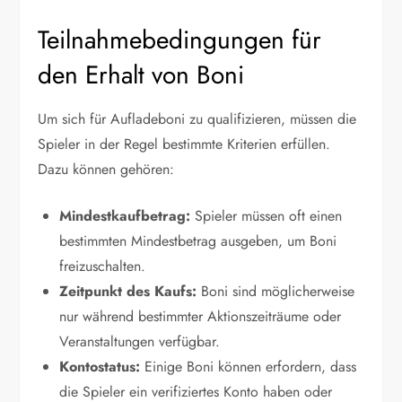
Teilnahmebedingungen für
den Erhalt von Boni
Um sich für Aufladeboni zu qualifizieren, müssen die
Spieler in der Regel bestimmte Kriterien erfüllen.
Dazu können gehören:
Mindestkaufbetrag:
Spieler müssen oft einen
bestimmten Mindestbetrag ausgeben, um Boni
freizuschalten.
Zeitpunkt des Kaufs:
Boni sind möglicherweise
nur während bestimmter Aktionszeiträume oder
Veranstaltungen verfügbar.
Kontostatus:
Einige Boni können erfordern, dass
die Spieler ein verifiziertes Konto haben oder