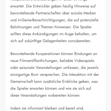
erwartet. Die Entwickler geben häufig Hinweise auf
bevorstehende Partnerschaften über soziale Medien
und In-Game-Benachrichtigungen, die auf potenzielle
Belohnungen und Themen hinweisen. Die Spieler
sollten diese Ankündigungen im Auge behalten, um
sich auf zukünftige Gelegenheiten vorzubereiten.
Bevorstehende Kooperationen können Bindungen an
neue Filmveröffentlichungen, beliebte Videospiele
oder saisonale Veranstaltungen umfassen, die jeweils
einzigartige Boni versprechen. Die Interaktion mit der
Gemeinschaft kann zusätzliche Einblicke geben, was
die Spieler erwarten können und wie sie sich auf
diese Veranstaltungen vorbereiten können.
Indem sie informiert bleiben und bereit sind,