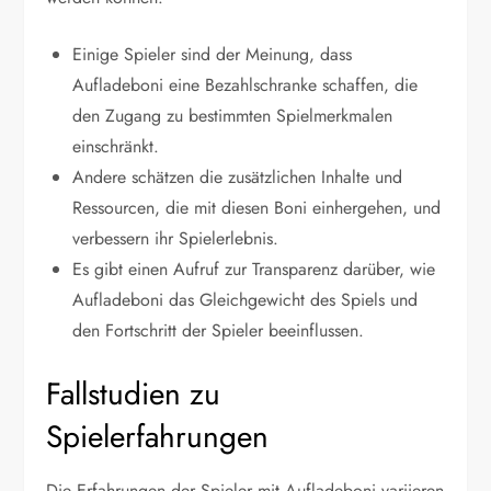
Einige Spieler sind der Meinung, dass
Aufladeboni eine Bezahlschranke schaffen, die
den Zugang zu bestimmten Spielmerkmalen
einschränkt.
Andere schätzen die zusätzlichen Inhalte und
Ressourcen, die mit diesen Boni einhergehen, und
verbessern ihr Spielerlebnis.
Es gibt einen Aufruf zur Transparenz darüber, wie
Aufladeboni das Gleichgewicht des Spiels und
den Fortschritt der Spieler beeinflussen.
Fallstudien zu
Spielerfahrungen
Die Erfahrungen der Spieler mit Aufladeboni variieren