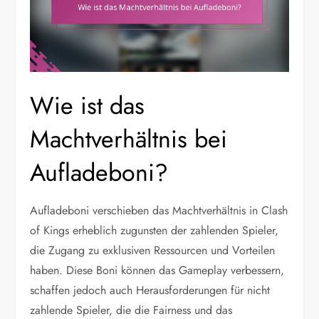
Wie ist das
Machtverhältnis bei
Aufladeboni?
Aufladeboni verschieben das Machtverhältnis in Clash
of Kings erheblich zugunsten der zahlenden Spieler,
die Zugang zu exklusiven Ressourcen und Vorteilen
haben. Diese Boni können das Gameplay verbessern,
schaffen jedoch auch Herausforderungen für nicht
zahlende Spieler, die die Fairness und das