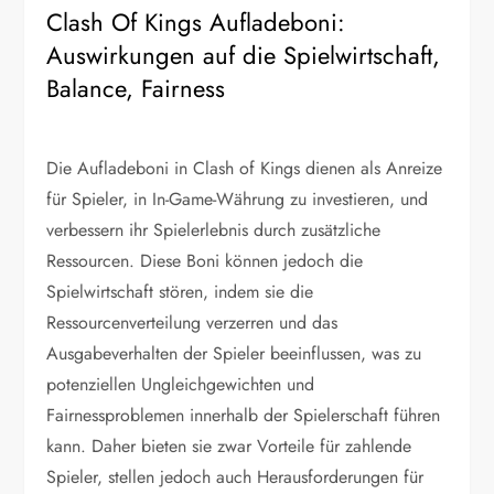
Clash Of Kings Aufladeboni:
Auswirkungen auf die Spielwirtschaft,
Balance, Fairness
Die Aufladeboni in Clash of Kings dienen als Anreize
für Spieler, in In-Game-Währung zu investieren, und
verbessern ihr Spielerlebnis durch zusätzliche
Ressourcen. Diese Boni können jedoch die
Spielwirtschaft stören, indem sie die
Ressourcenverteilung verzerren und das
Ausgabeverhalten der Spieler beeinflussen, was zu
potenziellen Ungleichgewichten und
Fairnessproblemen innerhalb der Spielerschaft führen
kann. Daher bieten sie zwar Vorteile für zahlende
Spieler, stellen jedoch auch Herausforderungen für