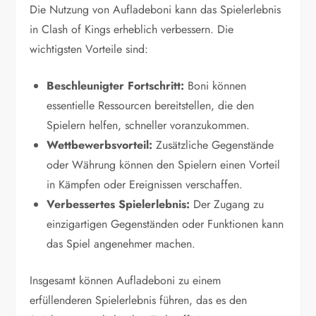
Die Nutzung von Aufladeboni kann das Spielerlebnis
in Clash of Kings erheblich verbessern. Die
wichtigsten Vorteile sind:
Beschleunigter Fortschritt:
Boni können
essentielle Ressourcen bereitstellen, die den
Spielern helfen, schneller voranzukommen.
Wettbewerbsvorteil:
Zusätzliche Gegenstände
oder Währung können den Spielern einen Vorteil
in Kämpfen oder Ereignissen verschaffen.
Verbessertes Spielerlebnis:
Der Zugang zu
einzigartigen Gegenständen oder Funktionen kann
das Spiel angenehmer machen.
Insgesamt können Aufladeboni zu einem
erfüllenderen Spielerlebnis führen, das es den