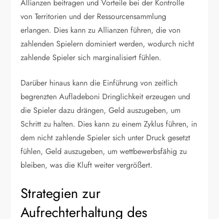
Allianzen beitragen und Vorteile bei der Kontrolle
von Territorien und der Ressourcensammlung
erlangen. Dies kann zu Allianzen führen, die von
zahlenden Spielern dominiert werden, wodurch nicht
zahlende Spieler sich marginalisiert fühlen.
Darüber hinaus kann die Einführung von zeitlich
begrenzten Aufladeboni Dringlichkeit erzeugen und
die Spieler dazu drängen, Geld auszugeben, um
Schritt zu halten. Dies kann zu einem Zyklus führen, in
dem nicht zahlende Spieler sich unter Druck gesetzt
fühlen, Geld auszugeben, um wettbewerbsfähig zu
bleiben, was die Kluft weiter vergrößert.
Strategien zur
Aufrechterhaltung des