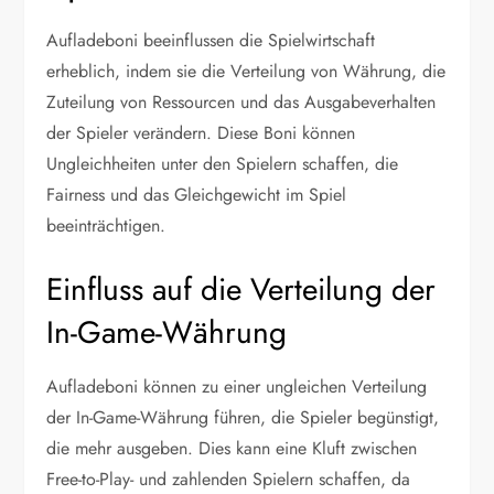
Aufladeboni beeinflussen die Spielwirtschaft
erheblich, indem sie die Verteilung von Währung, die
Zuteilung von Ressourcen und das Ausgabeverhalten
der Spieler verändern. Diese Boni können
Ungleichheiten unter den Spielern schaffen, die
Fairness und das Gleichgewicht im Spiel
beeinträchtigen.
Einfluss auf die Verteilung der
In-Game-Währung
Aufladeboni können zu einer ungleichen Verteilung
der In-Game-Währung führen, die Spieler begünstigt,
die mehr ausgeben. Dies kann eine Kluft zwischen
Free-to-Play- und zahlenden Spielern schaffen, da