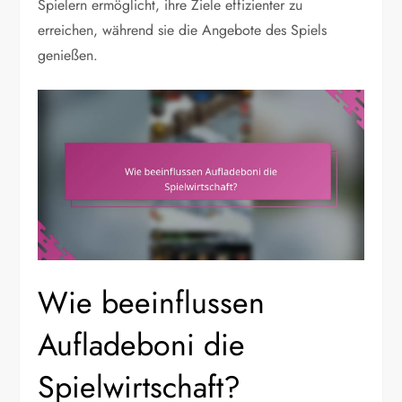
Spielern ermöglicht, ihre Ziele effizienter zu
erreichen, während sie die Angebote des Spiels
genießen.
Wie beeinflussen
Aufladeboni die
Spielwirtschaft?