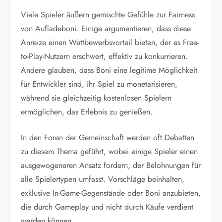
Viele Spieler äußern gemischte Gefühle zur Fairness
von Aufladeboni. Einige argumentieren, dass diese
Anreize einen Wettbewerbsvorteil bieten, der es Free-
to-Play-Nutzern erschwert, effektiv zu konkurrieren.
Andere glauben, dass Boni eine legitime Möglichkeit
für Entwickler sind, ihr Spiel zu monetarisieren,
während sie gleichzeitig kostenlosen Spielern
ermöglichen, das Erlebnis zu genießen.
In den Foren der Gemeinschaft werden oft Debatten
zu diesem Thema geführt, wobei einige Spieler einen
ausgewogeneren Ansatz fordern, der Belohnungen für
alle Spielertypen umfasst. Vorschläge beinhalten,
exklusive In-Game-Gegenstände oder Boni anzubieten,
die durch Gameplay und nicht durch Käufe verdient
werden können.