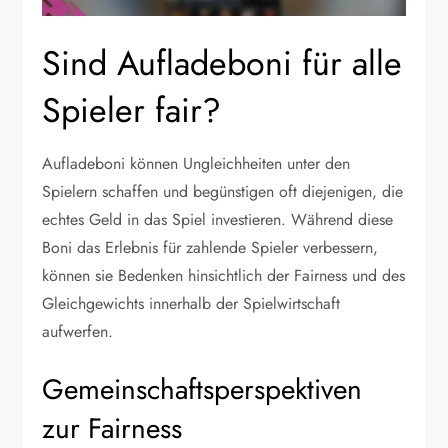
Sind Aufladeboni für alle
Spieler fair?
Aufladeboni können Ungleichheiten unter den
Spielern schaffen und begünstigen oft diejenigen, die
echtes Geld in das Spiel investieren. Während diese
Boni das Erlebnis für zahlende Spieler verbessern,
können sie Bedenken hinsichtlich der Fairness und des
Gleichgewichts innerhalb der Spielwirtschaft
aufwerfen.
Gemeinschaftsperspektiven
zur Fairness