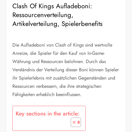
Clash Of Kings Aufladeboni:
Ressourcenverteilung,
Artikelverteilung, Spielerbenefits
Die Aufladeboni von Clash of Kings sind wertvolle
Anreize, die Spieler für den Kauf von In-Game-
Währung und Ressourcen belohnen. Durch das
Verständnis der Verteilung dieser Boni können Spieler
ihr Spielerlebnis mit zusätzlichen Gegenständen und
Ressourcen verbessern, die ihre strategischen
Fähigkeiten erheblich beeinflussen.
Key sections in the article: