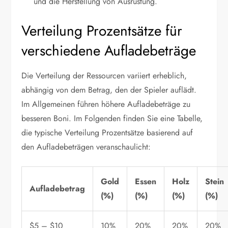
und die Herstellung von Ausrüstung.
Verteilung Prozentsätze für
verschiedene Aufladebeträge
Die Verteilung der Ressourcen variiert erheblich,
abhängig von dem Betrag, den der Spieler auflädt.
Im Allgemeinen führen höhere Aufladebeträge zu
besseren Boni. Im Folgenden finden Sie eine Tabelle,
die typische Verteilung Prozentsätze basierend auf
den Aufladebeträgen veranschaulicht:
Gold
Essen
Holz
Stein
Aufladebetrag
(%)
(%)
(%)
(%)
$5 – $10
10%
20%
20%
20%