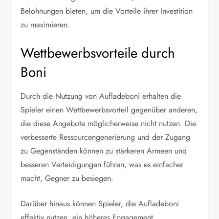
Belohnungen bieten, um die Vorteile ihrer Investition
zu maximieren.
Wettbewerbsvorteile durch
Boni
Durch die Nutzung von Aufladeboni erhalten die
Spieler einen Wettbewerbsvorteil gegenüber anderen,
die diese Angebote möglicherweise nicht nutzen. Die
verbesserte Ressourcengenerierung und der Zugang
zu Gegenständen können zu stärkeren Armeen und
besseren Verteidigungen führen, was es einfacher
macht, Gegner zu besiegen.
Darüber hinaus können Spieler, die Aufladeboni
effektiv nutzen, ein höheres Engagement