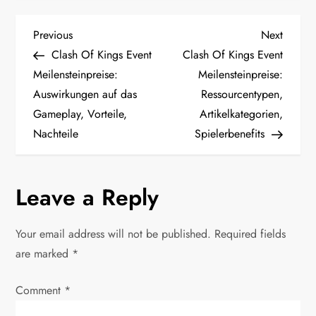
P
Previous
Next
Previous
Next
Post
Post
Clash Of Kings Event
Clash Of Kings Event
o
Meilensteinpreise:
Meilensteinpreise:
Auswirkungen auf das
Ressourcentypen,
s
Gameplay, Vorteile,
Artikelkategorien,
t
Nachteile
Spielerbenefits
n
Leave a Reply
a
v
Your email address will not be published.
Required fields
are marked
*
i
Comment
*
g