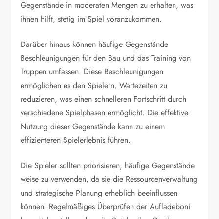
Gegenstände in moderaten Mengen zu erhalten, was
ihnen hilft, stetig im Spiel voranzukommen.
Darüber hinaus können häufige Gegenstände
Beschleunigungen für den Bau und das Training von
Truppen umfassen. Diese Beschleunigungen
ermöglichen es den Spielern, Wartezeiten zu
reduzieren, was einen schnelleren Fortschritt durch
verschiedene Spielphasen ermöglicht. Die effektive
Nutzung dieser Gegenstände kann zu einem
effizienteren Spielerlebnis führen.
Die Spieler sollten priorisieren, häufige Gegenstände
weise zu verwenden, da sie die Ressourcenverwaltung
und strategische Planung erheblich beeinflussen
können. Regelmäßiges Überprüfen der Aufladeboni