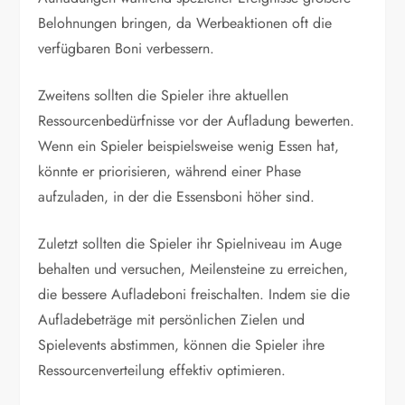
Belohnungen bringen, da Werbeaktionen oft die
verfügbaren Boni verbessern.
Zweitens sollten die Spieler ihre aktuellen
Ressourcenbedürfnisse vor der Aufladung bewerten.
Wenn ein Spieler beispielsweise wenig Essen hat,
könnte er priorisieren, während einer Phase
aufzuladen, in der die Essensboni höher sind.
Zuletzt sollten die Spieler ihr Spielniveau im Auge
behalten und versuchen, Meilensteine zu erreichen,
die bessere Aufladeboni freischalten. Indem sie die
Aufladebeträge mit persönlichen Zielen und
Spielevents abstimmen, können die Spieler ihre
Ressourcenverteilung effektiv optimieren.