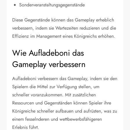
Sonderveranstaltungsgegenstände
Diese Gegenstände können das Gameplay erheblich
verbessern, indem sie Wartezeiten reduzieren und die
Effizienz im Management eines Königreichs erhöhen.
Wie Aufladeboni das
Gameplay verbessern
Aufladeboni verbessern das Gameplay, indem sie den
Spielern die Mittel zur Verfügung stellen, um
schneller voranzukommen. Mit zusätzlichen
Ressourcen und Gegenständen können Spieler ihre
Königreiche schneller aufbauen und aufrüsten, was zu
einem fesselnderen und wettbewerbsfähigeren
Erlebnis führt.