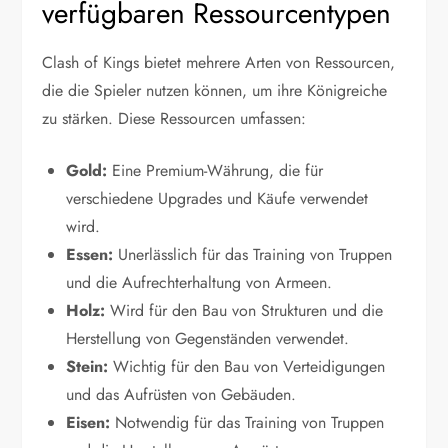
verfügbaren Ressourcentypen
Clash of Kings bietet mehrere Arten von Ressourcen,
die die Spieler nutzen können, um ihre Königreiche
zu stärken. Diese Ressourcen umfassen:
Gold:
Eine Premium-Währung, die für
verschiedene Upgrades und Käufe verwendet
wird.
Essen:
Unerlässlich für das Training von Truppen
und die Aufrechterhaltung von Armeen.
Holz:
Wird für den Bau von Strukturen und die
Herstellung von Gegenständen verwendet.
Stein:
Wichtig für den Bau von Verteidigungen
und das Aufrüsten von Gebäuden.
Eisen:
Notwendig für das Training von Truppen