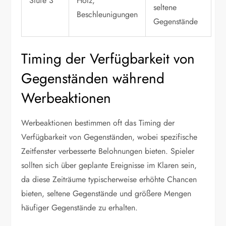
Stufe 3
Holz,
seltene
Beschleunigungen
Gegenstände
Timing der Verfügbarkeit von
Gegenständen während
Werbeaktionen
Werbeaktionen bestimmen oft das Timing der
Verfügbarkeit von Gegenständen, wobei spezifische
Zeitfenster verbesserte Belohnungen bieten. Spieler
sollten sich über geplante Ereignisse im Klaren sein,
da diese Zeiträume typischerweise erhöhte Chancen
bieten, seltene Gegenstände und größere Mengen
häufiger Gegenstände zu erhalten.