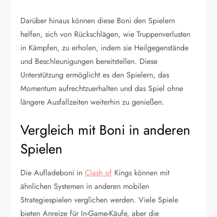
Darüber hinaus können diese Boni den Spielern
helfen, sich von Rückschlägen, wie Truppenverlusten
in Kämpfen, zu erholen, indem sie Heilgegenstände
und Beschleunigungen bereitstellen. Diese
Unterstützung ermöglicht es den Spielern, das
Momentum aufrechtzuerhalten und das Spiel ohne
längere Ausfallzeiten weiterhin zu genießen.
Vergleich mit Boni in anderen
Spielen
Die Aufladeboni in
Clash of
Kings können mit
ähnlichen Systemen in anderen mobilen
Strategiespielen verglichen werden. Viele Spiele
bieten Anreize für In-Game-Käufe, aber die